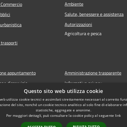
Ambiente
e Commercio
Salute, benessere e assistenza
bblici
Autorizzazioni
 urbanistica
Agricoltura e pesca
 trasporti
ione appuntamento
Amministrazione trasparente
one disservizio
Informativa privacy
Questo sito web utilizza cookie
FAQ
Note legali
web utilizza cookie tecnici e assimilati strettamente necessari al corretto fu
 assistenza
Dichiarazione di accessibilità
azione del sito, nonché un cookie tecnico analitico al solo fine di elaborare i
statistiche, aggregate e anonime.
Per maggiori dettagli, può consultare la cookie policy al seguente
link
RIFIUTA TUTTO