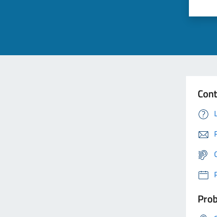
Cont
Prob