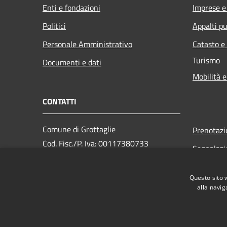
Enti e fondazioni
Imprese 
Politici
Appalti pu
Personale Amministrativo
Catasto e
Turismo
Documenti e dati
Mobilità e
CONTATTI
Comune di Grottaglie
Prenotaz
Cod. Fisc./P. Iva: 00117380733
Segnalazi
PEC:
Leggi le 
comunegrottaglie@pec.rupar.puglia.it
Questo sito 
Richiesta
Centralino Unico:
(+39) 0995620
alla navig