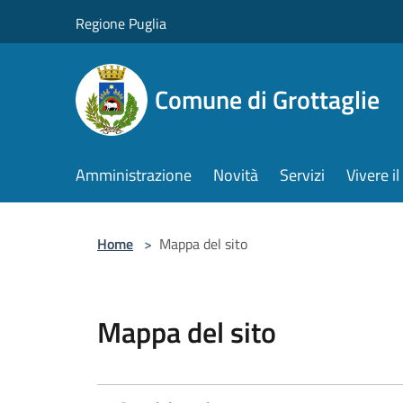
Salta al contenuto principale
Regione Puglia
Comune di Grottaglie
Amministrazione
Novità
Servizi
Vivere 
Home
>
Mappa del sito
Mappa del sito