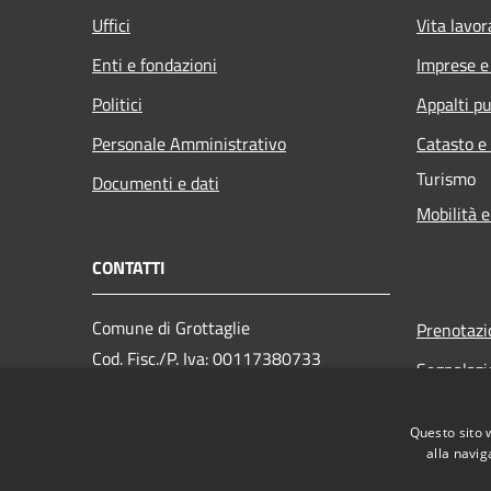
Uffici
Vita lavor
Enti e fondazioni
Imprese 
Politici
Appalti pu
Personale Amministrativo
Catasto e
Turismo
Documenti e dati
Mobilità e
CONTATTI
Comune di Grottaglie
Prenotaz
Cod. Fisc./P. Iva: 00117380733
Segnalazi
PEC:
Leggi le 
comunegrottaglie@pec.rupar.puglia.it
Questo sito 
Richiesta
Centralino Unico:
(+39) 0995620
alla navig