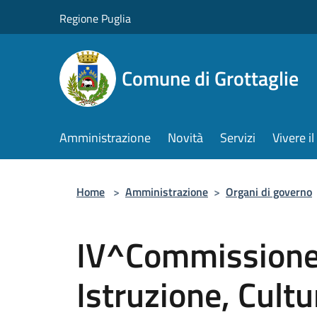
Salta al contenuto principale
Regione Puglia
Comune di Grottaglie
Amministrazione
Novità
Servizi
Vivere 
Home
>
Amministrazione
>
Organi di governo
IV^Commissione 
Istruzione, Cult