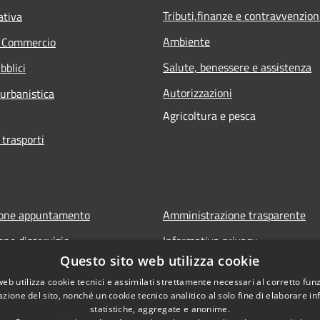
Tributi,finanze e contravvenzion
ativa
Ambiente
e Commercio
Salute, benessere e assistenza
bblici
Autorizzazioni
 urbanistica
Agricoltura e pesca
 trasporti
ione appuntamento
Amministrazione trasparente
one disservizio
Informativa privacy
Questo sito web utilizza cookie
FAQ
Note legali
web utilizza cookie tecnici e assimilati strettamente necessari al corretto fu
 assistenza
Dichiarazione di accessibilità
azione del sito, nonché un cookie tecnico analitico al solo fine di elaborare i
statistiche, aggregate e anonime.