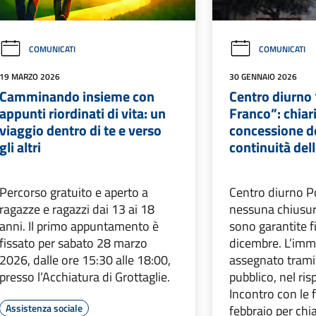
COMUNICATI
COMUNICATI
19 MARZO 2026
30 GENNAIO 2026
Camminando insieme con
Centro diurno
appunti riordinati di vita: un
Franco”: chiar
viaggio dentro di te e verso
concessione d
gli altri
continuità dell
Percorso gratuito e aperto a
Centro diurno P
ragazze e ragazzi dai 13 ai 18
nessuna chiusura
anni. Il primo appuntamento è
sono garantite f
fissato per sabato 28 marzo
dicembre. L’imm
2026, dalle ore 15:30 alle 18:00,
assegnato trami
presso l’Acchiatura di Grottaglie.
pubblico, nel ri
Incontro con le f
Assistenza sociale
febbraio per chi