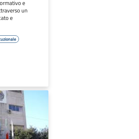
formativo e
ttraverso un
cato e
tuzionale