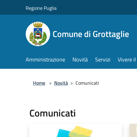
Salta al contenuto principale
Regione Puglia
Comune di Grottaglie
Amministrazione
Novità
Servizi
Vivere 
Home
>
Novità
>
Comunicati
Comunicati