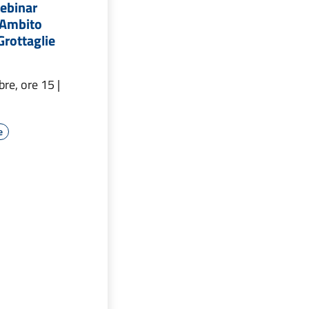
ebinar
 Ambito
 Grottaglie
re, ore 15 |
e