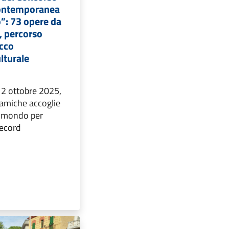
Contemporanea
”: 73 opere da
, percorso
icco
lturale
 12 ottobre 2025,
eramiche accoglie
il mondo per
record