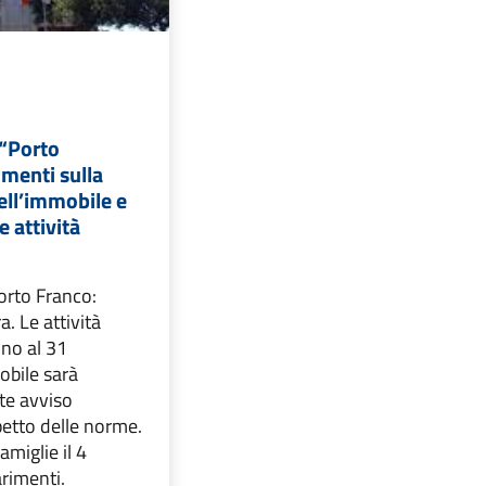
 “Porto
imenti sulla
ell’immobile e
e attività
orto Franco:
. Le attività
ino al 31
obile sarà
te avviso
spetto delle norme.
amiglie il 4
arimenti.