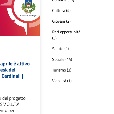
Cultura (4)
Giovani (2)
Pari opportunità
(3)
Salute (1)
Sociale (14)
aprile è attivo
Desk del
Turismo (3)
 Cardinali |
Viabilità (1)
k del progetto
S.V.O.L.T.A.:
ento per