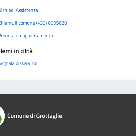
Richiedi Assistenza
Chiama il comune (+39) 0995620
Prenota un appuntamento
lemi in città
Segnala disservizio
Comune di Grottaglie