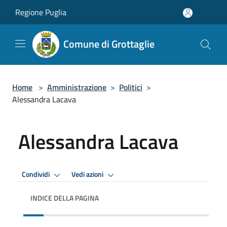
Salta al contenuto principale
Regione Puglia
Comune di Grottaglie
Home
>
Amministrazione
>
Politici
>
Alessandra Lacava
Alessandra Lacava
Condividi
Vedi azioni
INDICE DELLA PAGINA