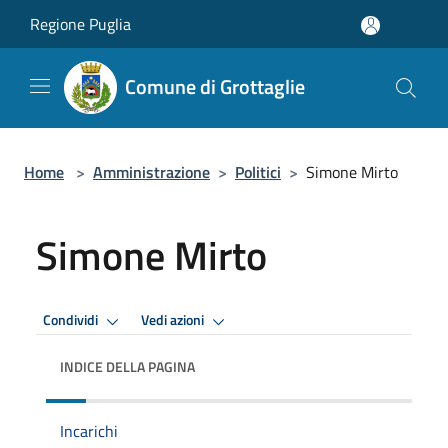
Salta al contenuto principale
Regione Puglia
Comune di Grottaglie
Home
>
Amministrazione
>
Politici
>
Simone Mirto
Simone Mirto
Condividi
Vedi azioni
INDICE DELLA PAGINA
Incarichi