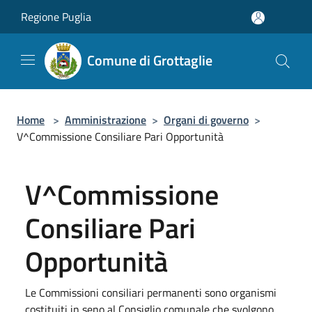
Salta al contenuto principale
Regione Puglia
Comune di Grottaglie
Home
>
Amministrazione
>
Organi di governo
>
V^Commissione Consiliare Pari Opportunità
V^Commissione
Consiliare Pari
Opportunità
Le Commissioni consiliari permanenti sono organismi
costituiti in seno al Consiglio comunale che svolgono