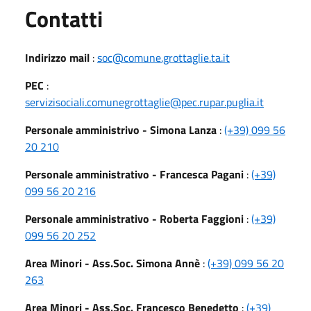
Utili
Contatti
Indirizzo mail
:
soc@comune.grottaglie.ta.it
PEC
:
servizisociali.comunegrottaglie@pec.rupar.puglia.it
Personale amministrivo - Simona Lanza
:
(+39) 099 56
20 210
Personale amministrativo - Francesca Pagani
:
(+39)
099 56 20 216
Personale amministrativo - Roberta Faggioni
:
(+39)
099 56 20 252
Area Minori - Ass.Soc. Simona Annè
:
(+39) 099 56 20
263
Area Minori - Ass.Soc. Francesco Benedetto
:
(+39)