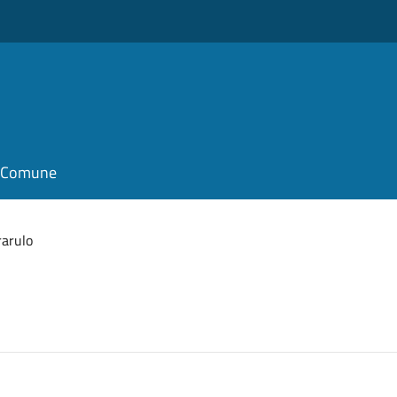
il Comune
rarulo