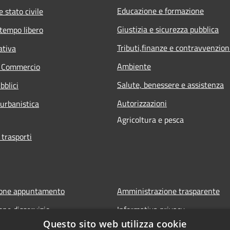
Educazione e formazione
 stato civile
Giustizia e sicurezza pubblica
 tempo libero
Tributi,finanze e contravvenzion
ativa
Ambiente
e Commercio
Salute, benessere e assistenza
bblici
Autorizzazioni
 urbanistica
Agricoltura e pesca
 trasporti
ione appuntamento
Amministrazione trasparente
one disservizio
Informativa privacy
Questo sito web utilizza cookie
FAQ
Note legali