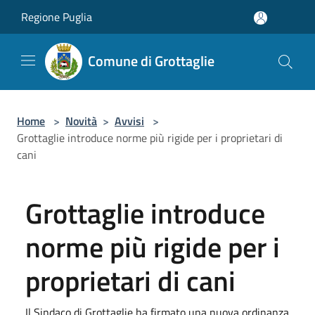
Salta al contenuto principale
Regione Puglia
Comune di Grottaglie
Home
>
Novità
>
Avvisi
>
Grottaglie introduce norme più rigide per i proprietari di
cani
Grottaglie introduce
norme più rigide per i
proprietari di cani
Il Sindaco di Grottaglie ha firmato una nuova ordinanza