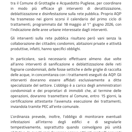
tra il Comune di Grottaglie e Acquedotto Pugliese, per coordinare
in modo più efficace gli interventi di derattizzazione,
deblattizzazione e disinfestazione sulla rete pubblica. Proprio AQP
ha trasmesso nei giorni scorsi il calendario del primo ciclo di
trattamenti, programmato dal 18 maggio al 1° giugno 2026, con
l’indicazione delle aree urbane interessate dagli interventi.
Gli interventi sulla rete pubblica risultano però vani senza la
collaborazione dei cittadini; condomini, abitazioni private e attività
produttive, infatti, hanno specifici obblighi.
In particolare, sarà necessario effettuare almeno due volte
all’anno interventi di sanificazione e deblattizzazione delle reti
fognarie condominiali, delle fosse settiche e delle griglie di raccolta
delle acque, in concomitanza con i trattamenti eseguiti da AQP. Gli
interventi dovranno essere affidati esclusivamente a ditte
specializzate del settore. L’obbligo è a carico degli amministratori
condominiali e dei proprietari di immobili che, al termine delle
operazioni, dovranno trasmettere al Comune, entro 15 giorni, la
certificazione attestante l’avvenuta esecuzione dei trattamenti,
inviandola tramite PEC all’ente comunale.
L’ordinanza prevede, inoltre, l’obbligo di monitorare eventuali
infestazioni all’interno degli edifici e di segnalarle
tempestivamente, soprattutto quando coinvolgano più unità