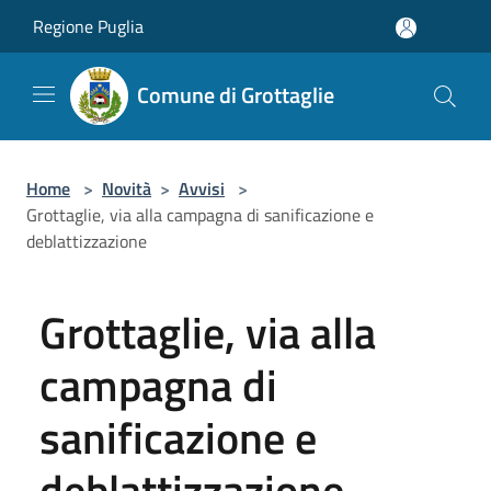
Salta al contenuto principale
Regione Puglia
Comune di Grottaglie
Home
>
Novità
>
Avvisi
>
Grottaglie, via alla campagna di sanificazione e
deblattizzazione
Grottaglie, via alla
campagna di
sanificazione e
deblattizzazione