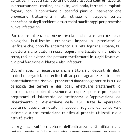
abitative. In questi casi dovranno essere attivati controlli accurati
in appartamenti, cantine, box auto, vani scala, terrazzi e impianti
fognari, con l’elaborazione di specifici piani di intervento che
prevedano trattamenti mirati, utilizzo di trappole, pulizia
approfondita degli ambienti e successivi monitoraggi per prevenire
nuove infestazioni.
Particolare attenzione viene rivolta anche alle vecchie fosse
biologiche inutilizzate: l’ordinanza impone ai proprietari di
verificare che, dopo l’allacciamento alla rete fognaria urbana, tali
strutture siano state rimosse oppure inertizzate e riempite di
terra, così da evitare che possano trasformarsi in luoghi favorevoli
alla proliferazione di blatte e altri infestanti.
Obblighi specifici riguardano anche i titolari di depositi di rifiuti,
materiali organici, contenitori di acqua stagnante e altre aree
potenzialmente a rischio. I proprietari dovranno garantire la pulizia
periodica dei terreni e dei locali, effettuare trattamenti di
disinfestazione e derattizzazione a proprie spese e predisporre
programmi di intervento da sottoporre all’approvazione del
Dipartimento di Prevenzione della ASL. Tutte le operazioni
dovranno essere annotate in appositi registri, da conservare
insieme alla documentazione relativa ai prodotti utilizzati e alle
attività svolte.
La vigilanza sull’applicazione dell’ordinanza sarà affidata alla
Polizia Locale, all’ASL e agli altri organi competenti. In caso di