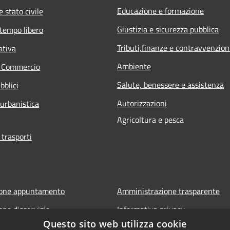
Educazione e formazione
 stato civile
Giustizia e sicurezza pubblica
 tempo libero
Tributi,finanze e contravvenzion
ativa
Ambiente
e Commercio
Salute, benessere e assistenza
bblici
Autorizzazioni
 urbanistica
Agricoltura e pesca
 trasporti
ione appuntamento
Amministrazione trasparente
one disservizio
Informativa privacy
Questo sito web utilizza cookie
FAQ
Note legali