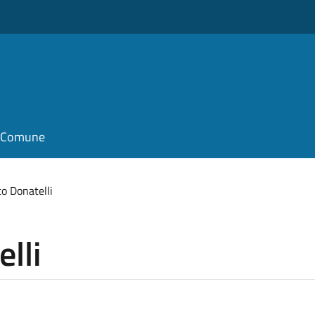
il Comune
o Donatelli
lli