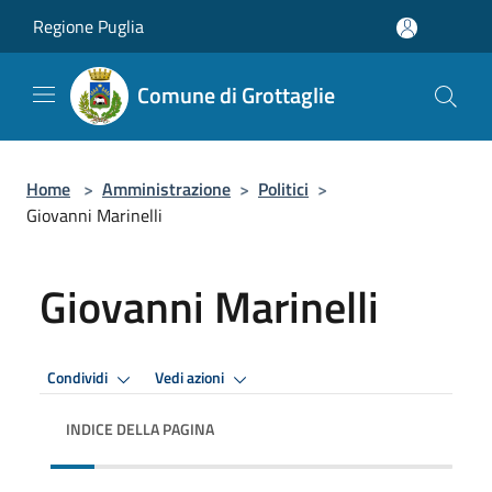
Salta al contenuto principale
Regione Puglia
Comune di Grottaglie
Home
>
Amministrazione
>
Politici
>
Giovanni Marinelli
Giovanni Marinelli
Condividi
Vedi azioni
INDICE DELLA PAGINA