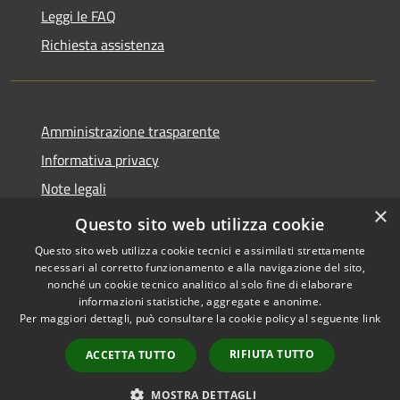
Leggi le FAQ
Richiesta assistenza
Amministrazione trasparente
Informativa privacy
Note legali
×
Dichiarazione di accessibilità
Questo sito web utilizza cookie
Questo sito web utilizza cookie tecnici e assimilati strettamente
necessari al corretto funzionamento e alla navigazione del sito,
nonché un cookie tecnico analitico al solo fine di elaborare
informazioni statistiche, aggregate e anonime.
RSS
Copyright © 2026 • Comune di
Per maggiori dettagli, può consultare la cookie policy al seguente
link
Accessibilità
Grottaglie • Powered by
Privacy
Municipium
Accesso
•
RIFIUTA TUTTO
ACCETTA TUTTO
Cookie
redazione
Mappa del sito
MOSTRA DETTAGLI