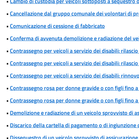
•
Cambio di custodia per veicoli sottoposti a sequestro
•
Cancellazione dal gruppo comunale dei volontari di pro
•
Comunicazione di cessione di fabbricato
•
Conferma di avvenuta demolizione e radiazione del ve
•
Contrassegno per veicoli a servizio dei disabili: rilas
•
Contrassegno per veicoli a servizio dei disabili: rilas
•
Contrassegno per veicoli a servizio dei disabili: rinn
•
Contrassegno rosa per donne gravide o con figli fino a
•
Contrassegno rosa per donne gravide o con figli fino 
•
Demolizione e radiazione di un veicolo sprovvisto di a
•
Discarico della cartella di pagamento o di ingiunzione
•
Dissequestro di un veicolo sprovvisto di assicurazione 