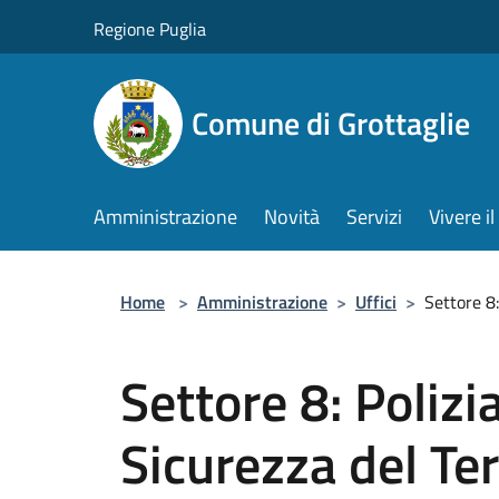
Salta al contenuto principale
Regione Puglia
Comune di Grottaglie
Amministrazione
Novità
Servizi
Vivere 
Home
>
Amministrazione
>
Uffici
>
Settore 8:
Settore 8: Polizi
Sicurezza del Ter