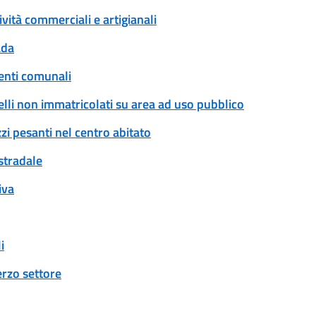
ività commerciali e artigianali
ada
enti comunali
rrelli non immatricolati su area ad uso pubblico
zi pesanti nel centro abitato
 stradale
iva
i
erzo settore