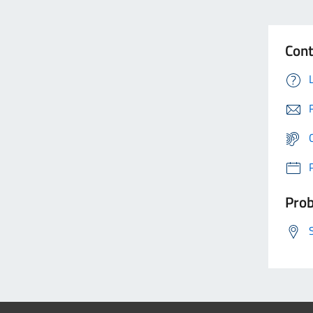
Cont
Prob