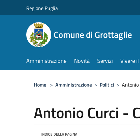
Salta al contenuto principale
Regione Puglia
Comune di Grottaglie
Amministrazione
Novità
Servizi
Vivere 
Home
>
Amministrazione
>
Politici
>
Antonio 
Antonio Curci - 
INDICE DELLA PAGINA