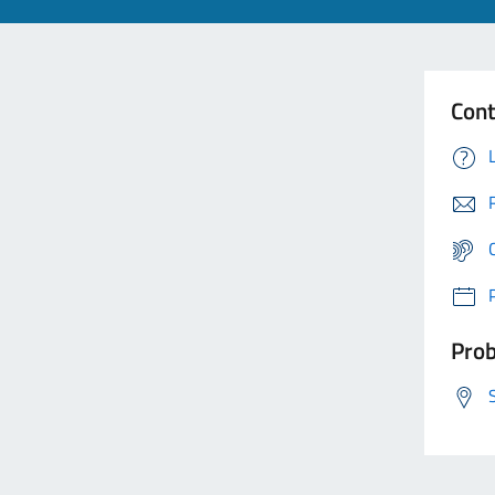
Cont
Prob