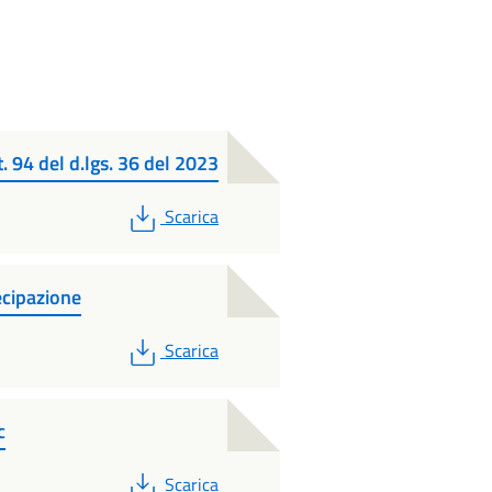
t. 94 del d.lgs. 36 del 2023
PDF
Scarica
ecipazione
PDF
Scarica
c
PDF
Scarica