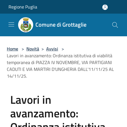
Salta al contenuto principale
Regione Puglia
Comune di Grottaglie
Home
>
Novità
>
Avvisi
>
Lavori in avanzamento: Ordinanza istitutiva di viabilità
temporanea di PIAZZA IV NOVEMBRE, VIA PARTIGIANI
CADUTI E VIA MARTIRI D'UNGHERIA DALL'11/11/25 AL
14/11/25.
Lavori in
avanzamento:
Ordinanza istitutiva