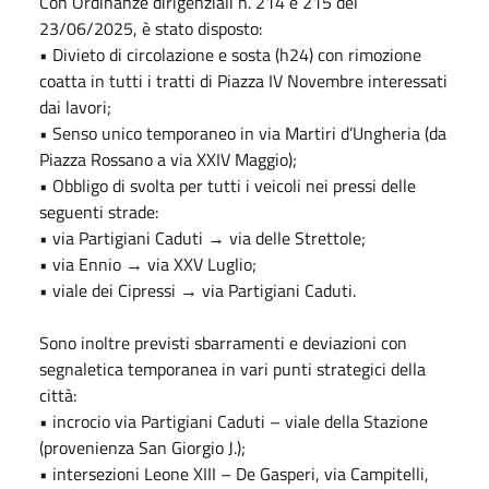
Con Ordinanze dirigenziali n. 214 e 215 del
23/06/2025, è stato disposto:
• Divieto di circolazione e sosta (h24) con rimozione
coatta in tutti i tratti di Piazza IV Novembre interessati
dai lavori;
• Senso unico temporaneo in via Martiri d’Ungheria (da
Piazza Rossano a via XXIV Maggio);
• Obbligo di svolta per tutti i veicoli nei pressi delle
seguenti strade:
• via Partigiani Caduti → via delle Strettole;
• via Ennio → via XXV Luglio;
• viale dei Cipressi → via Partigiani Caduti.
Sono inoltre previsti sbarramenti e deviazioni con
segnaletica temporanea in vari punti strategici della
città:
• incrocio via Partigiani Caduti – viale della Stazione
(provenienza San Giorgio J.);
• intersezioni Leone XIII – De Gasperi, via Campitelli,