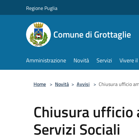
Salta al contenuto principale
Regione Puglia
Comune di Grottaglie
Amministrazione
Novità
Servizi
Vivere 
Home
>
Novità
>
Avvisi
>
Chiusura ufficio am
Chiusura ufficio
Servizi Sociali