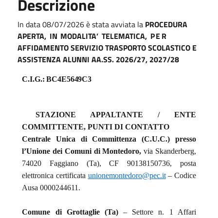
Descrizione
In data 08/07/2026 è stata avviata la
PROCEDURA
APERTA,
IN
MODALITA’
TELEMATICA,
PER
AFFIDAMENTO SERVIZIO TRASPORTO SCOLASTICO E
ASSISTENZA ALUNNI AA.SS. 2026/27, 2027/28
C.I.G.: BC4E5649C3
STAZIONE APPALTANTE / ENTE
COMMITTENTE, PUNTI DI CONTATTO
Centrale Unica di Committenza (C.U.C.) presso
l’Unione dei Comuni di Montedoro,
via Skanderberg,
74020 Faggiano (Ta), CF 90138150736, posta
elettronica certificata
unionemontedoro@pec.it
– Codice
Ausa 0000244611.
Comune di Grottaglie
(Ta)
– Settore n. 1 Affari