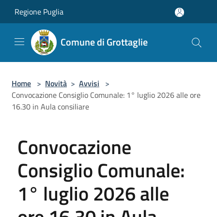
Salta al contenuto principale
Regione Puglia
Comune di Grottaglie
Home
>
Novità
>
Avvisi
>
Convocazione Consiglio Comunale: 1° luglio 2026 alle ore
16.30 in Aula consiliare
Convocazione
Consiglio Comunale:
1° luglio 2026 alle
ore 16.30 in Aula