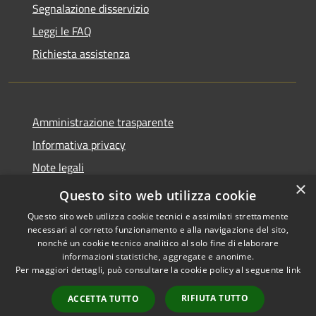
Segnalazione disservizio
Leggi le FAQ
Richiesta assistenza
Amministrazione trasparente
Informativa privacy
Note legali
×
Dichiarazione di accessibilità
Questo sito web utilizza cookie
Questo sito web utilizza cookie tecnici e assimilati strettamente
necessari al corretto funzionamento e alla navigazione del sito,
nonché un cookie tecnico analitico al solo fine di elaborare
informazioni statistiche, aggregate e anonime.
RSS
Copyright © 2026 • Comune di
Per maggiori dettagli, può consultare la cookie policy al seguente
link
Accessibilità
Grottaglie • Powered by
Privacy
Municipium
Accesso
•
RIFIUTA TUTTO
ACCETTA TUTTO
Cookie
redazione