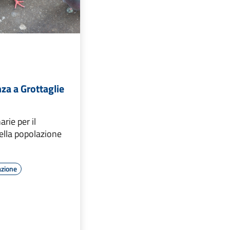
za a Grottaglie
rie per il
lla popolazione
azione