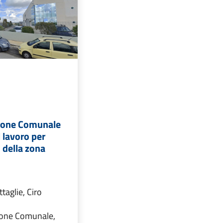
ione Comunale
l lavoro per
 della zona
ttaglie, Ciro
ione Comunale,