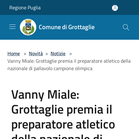
Salta al contenuto principale
Regione Puglia
Comune di Grottaglie
Home
>
Novità
>
Notizie
>
Vanny Miale: Grottaglie premia il preparatore atletico della
nazionale di pallavolo campione olimpica
Vanny Miale:
Grottaglie premia il
preparatore atletico
della nazionale di