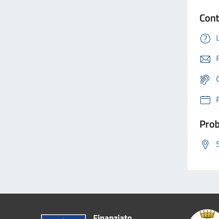
Cont
Prob