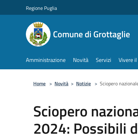
Salta al contenuto principale
Regione Puglia
Comune di Grottaglie
Amministrazione
Novità
Servizi
Vivere 
Home
>
Novità
>
Notizie
>
Sciopero nazionale 
Sciopero nazion
2024: Possibili di