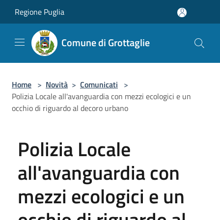
Salta al contenuto principale
Regione Puglia
Comune di Grottaglie
Home
>
Novità
>
Comunicati
>
Polizia Locale all'avanguardia con mezzi ecologici e un
occhio di riguardo al decoro urbano
Polizia Locale
all'avanguardia con
mezzi ecologici e un
occhio di riguardo al