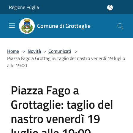
Salta al contenuto principale
Regione Puglia
Comune di Grottaglie
Home
>
Novità
>
Comunicati
>
Piazza Fago a Grottaglie: taglio del nastro venerdì 19 luglio
alle 19:00
Piazza Fago a
Grottaglie: taglio del
nastro venerdì 19
luglio alle 19:00