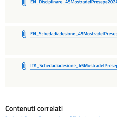
EN_Disciplinare_45MostradelPresepe2024
EN_Schedadiadesione_45MostradelPresep
ITA_Schedadiadesione_45MostradelPrese
Contenuti correlati