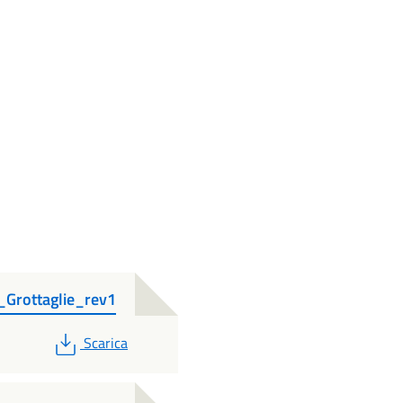
_Grottaglie_rev1
PDF
Scarica