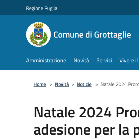
Salta al contenuto principale
Regione Puglia
Comune di Grottaglie
Amministrazione
Novità
Servizi
Vivere 
Home
>
Novità
>
Notizie
>
Natale 2024 Prorog
Natale 2024 Pror
adesione per la 