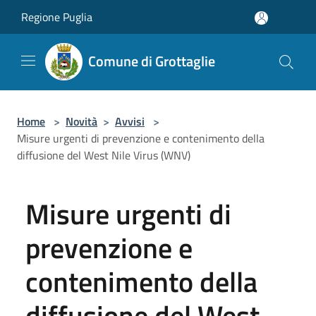
Salta al contenuto principale
Regione Puglia
Comune di Grottaglie
Home
>
Novità
>
Avvisi
>
Misure urgenti di prevenzione e contenimento della
diffusione del West Nile Virus (WNV)
Misure urgenti di
prevenzione e
contenimento della
diffusione del West