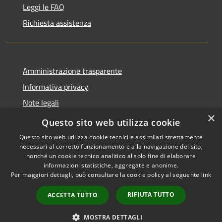
Leggi le FAQ
Richiesta assistenza
Amministrazione trasparente
Informativa privacy
Note legali
×
Dichiarazione di accessibilità
Questo sito web utilizza cookie
Questo sito web utilizza cookie tecnici e assimilati strettamente
necessari al corretto funzionamento e alla navigazione del sito,
nonché un cookie tecnico analitico al solo fine di elaborare
informazioni statistiche, aggregate e anonime.
RSS
Copyright © 2026 • Comune di
Per maggiori dettagli, può consultare la cookie policy al seguente
link
Accessibilità
Grottaglie • Powered by
Privacy
Municipium
Accesso
•
RIFIUTA TUTTO
ACCETTA TUTTO
Cookie
redazione
Mappa del sito
MOSTRA DETTAGLI