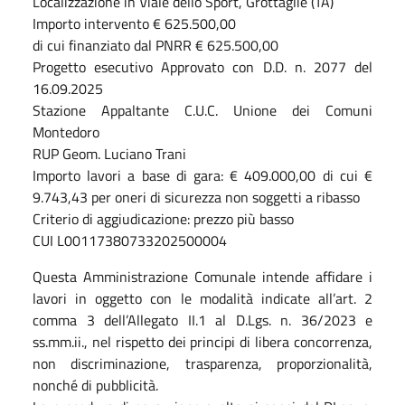
Localizzazione in Viale dello Sport, Grottaglie (TA)
Importo intervento € 625.500,00
di cui finanziato dal PNRR € 625.500,00
Progetto esecutivo Approvato con D.D. n. 2077 del
16.09.2025
Stazione Appaltante C.U.C. Unione dei Comuni
Montedoro
RUP Geom. Luciano Trani
Importo lavori a base di gara: € 409.000,00 di cui €
9.743,43 per oneri di sicurezza non soggetti a ribasso
Criterio di aggiudicazione: prezzo più basso
CUI L00117380733202500004
Questa Amministrazione Comunale intende affidare i
lavori in oggetto con le modalità indicate all’art. 2
comma 3 dell’Allegato II.1 al D.Lgs. n. 36/2023 e
ss.mm.ii., nel rispetto dei principi di libera concorrenza,
non discriminazione, trasparenza, proporzionalità,
nonché di pubblicità.