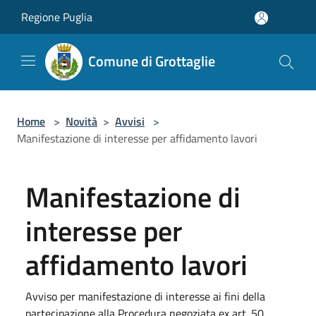
Salta al contenuto principale
Regione Puglia
Comune di Grottaglie
Home
>
Novità
>
Avvisi
>
Manifestazione di interesse per affidamento lavori
Manifestazione di
interesse per
affidamento lavori
Avviso per manifestazione di interesse ai fini della
partecipazione alla Procedura negoziata ex art. 50,