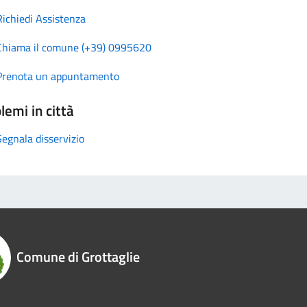
Richiedi Assistenza
Chiama il comune (+39) 0995620
Prenota un appuntamento
lemi in città
Segnala disservizio
Comune di Grottaglie