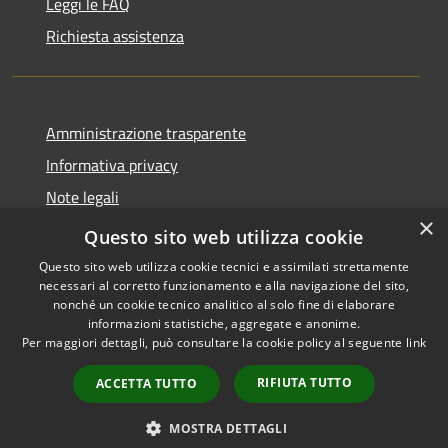
Leggi le FAQ
Richiesta assistenza
Amministrazione trasparente
Informativa privacy
Note legali
×
Dichiarazione di accessibilità
Questo sito web utilizza cookie
Questo sito web utilizza cookie tecnici e assimilati strettamente
necessari al corretto funzionamento e alla navigazione del sito,
nonché un cookie tecnico analitico al solo fine di elaborare
informazioni statistiche, aggregate e anonime.
RSS
Copyright © 2026 • Comune di
Per maggiori dettagli, può consultare la cookie policy al seguente
link
Accessibilità
Grottaglie • Powered by
Privacy
Municipium
Accesso
•
RIFIUTA TUTTO
ACCETTA TUTTO
Cookie
redazione
Mappa del sito
MOSTRA DETTAGLI