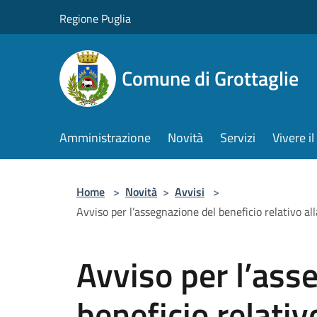
Salta al contenuto principale
Regione Puglia
Comune di Grottaglie
Amministrazione
Novità
Servizi
Vivere 
Home
>
Novità
>
Avvisi
>
Avviso per l’assegnazione del beneficio relativo all
Avviso per l’ass
beneficio relativ