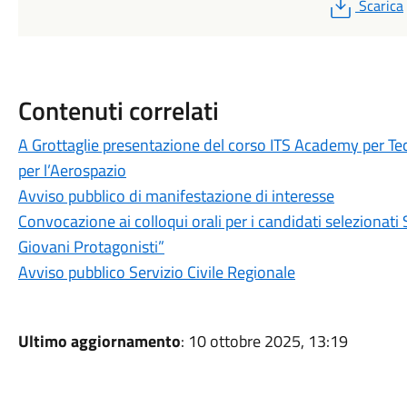
PDF
Scarica
Contenuti correlati
A Grottaglie presentazione del corso ITS Academy per Tec
per l’Aerospazio
Avviso pubblico di manifestazione di interesse
Convocazione ai colloqui orali per i candidati selezionati S
Giovani Protagonisti”
Avviso pubblico Servizio Civile Regionale
Ultimo aggiornamento
: 10 ottobre 2025, 13:19