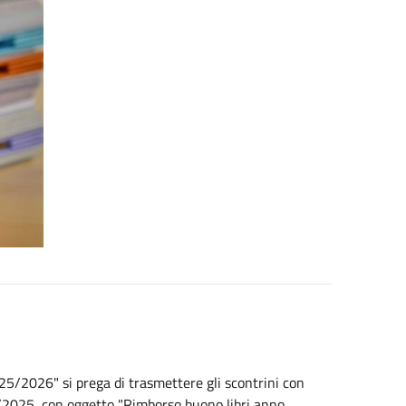
025/2026" si prega di trasmettere gli scontrini con
/11/2025, con oggetto "Rimborso buono libri anno