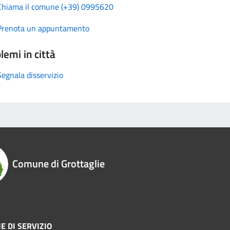
Chiama il comune (+39) 0995620
Prenota un appuntamento
lemi in città
Segnala disservizio
Comune di Grottaglie
E DI SERVIZIO