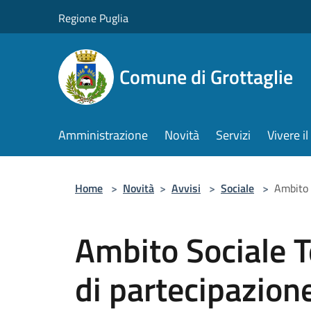
Salta al contenuto principale
Regione Puglia
Comune di Grottaglie
Amministrazione
Novità
Servizi
Vivere 
Home
>
Novità
>
Avvisi
>
Sociale
>
Ambito S
Ambito Sociale Te
di partecipazione