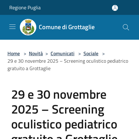
Salta al contenuto principale
Regione Puglia
Comune di Grottaglie
Home
>
Novità
>
Comunicati
>
Sociale
>
29 e 30 novembre 2025 – Screening oculistico pediatrico
gratuito a Grottaglie
29 e 30 novembre
2025 – Screening
oculistico pediatrico
gratuito a Grottaglie