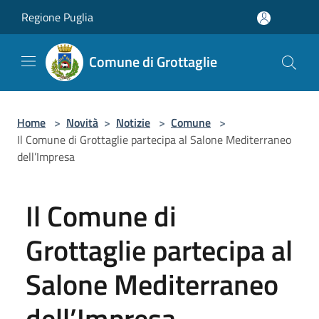
Salta al contenuto principale
Regione Puglia
Comune di Grottaglie
Home
>
Novità
>
Notizie
>
Comune
>
Il Comune di Grottaglie partecipa al Salone Mediterraneo
dell’Impresa
Il Comune di
Grottaglie partecipa al
Salone Mediterraneo
dell’Impresa