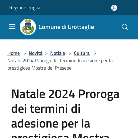
Salta al contenuto principale
Regione Puglia
Comune di Grottaglie
Home
>
Novità
>
Notizie
>
Cultura
>
Natale 2024 Proroga dei termini di adesione per la
prestigiosa Mostra del Presepe
Natale 2024 Proroga
dei termini di
adesione per la
prestigiosa Mostra