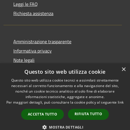
Leggi le FAQ
Richiesta assistenza
Amministrazione trasparente
Informativa privacy
Note legali
×
Dichiarazione di accessibilità
Questo sito web utilizza cookie
Questo sito web utilizza cookie tecnici e assimilati strettamente
necessari al corretto funzionamento e alla navigazione del sito,
nonché un cookie tecnico analitico al solo fine di elaborare
informazioni statistiche, aggregate e anonime.
RSS
Copyright © 2026 • Comune di
Per maggiori dettagli, può consultare la cookie policy al seguente
link
Accessibilità
Grottaglie • Powered by
Privacy
Municipium
Accesso
•
RIFIUTA TUTTO
ACCETTA TUTTO
Cookie
redazione
Mappa del sito
MOSTRA DETTAGLI