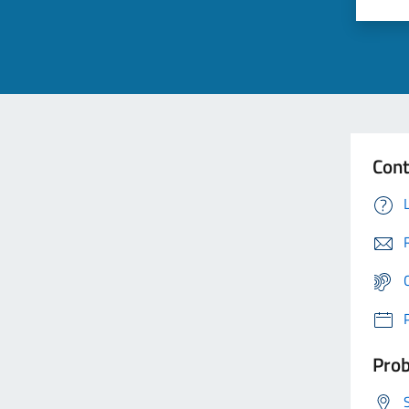
Cont
Prob