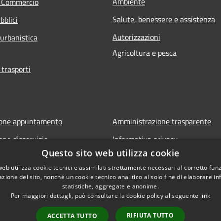
Ambiente
e Commercio
Salute, benessere e assistenza
bblici
Autorizzazioni
 urbanistica
Agricoltura e pesca
 trasporti
ione appuntamento
Amministrazione trasparente
one disservizio
Informativa privacy
Questo sito web utilizza cookie
FAQ
Note legali
web utilizza cookie tecnici e assimilati strettamente necessari al corretto fu
 assistenza
Dichiarazione di accessibilità
azione del sito, nonché un cookie tecnico analitico al solo fine di elaborare i
statistiche, aggregate e anonime.
Per maggiori dettagli, può consultare la cookie policy al seguente
link
RIFIUTA TUTTO
ACCETTA TUTTO