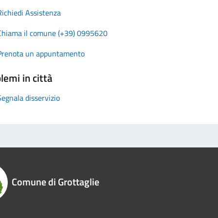
Richiedi Assistenza
Chiama il comune (+39) 0995620
Prenota un appuntamento
lemi in città
Segnala disservizio
Comune di Grottaglie