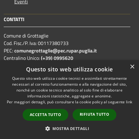
Eventi
CONTATTI
Comune di Grottaglie
Cod. Fisc./P. Iva: 00117380733
PEC:
comunegrottaglie@pec.rupar.puglia.it
Centralino Unico:
(+39) 0995620
×
Questo sito web utilizza cookie
Questo sito web utilizza cookie tecnici e assimilati strettamente
necessari al corretto funzionamento e alla navigazione del sito,
Prenotazione appuntamento
nonché un cookie tecnico analitico al solo fine di elaborare
Segnalazione disservizio
informazioni statistiche, aggregate e anonime.
Per maggiori dettagli, può consultare la cookie policy al seguente
link
Leggi le FAQ
RIFIUTA TUTTO
ACCETTA TUTTO
Richiesta assistenza
MOSTRA DETTAGLI