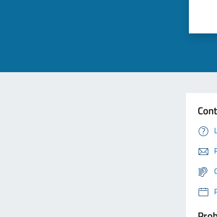
Cont
Prob