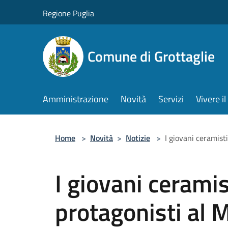
Salta al contenuto principale
Regione Puglia
Comune di Grottaglie
Amministrazione
Novità
Servizi
Vivere 
Home
>
Novità
>
Notizie
>
I giovani ceramist
I giovani ceramis
protagonisti al M