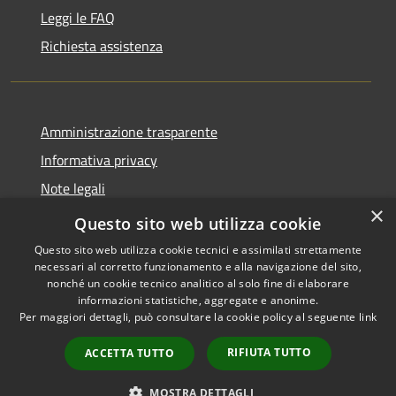
Leggi le FAQ
Richiesta assistenza
Amministrazione trasparente
Informativa privacy
Note legali
×
Dichiarazione di accessibilità
Questo sito web utilizza cookie
Questo sito web utilizza cookie tecnici e assimilati strettamente
necessari al corretto funzionamento e alla navigazione del sito,
nonché un cookie tecnico analitico al solo fine di elaborare
informazioni statistiche, aggregate e anonime.
RSS
Copyright © 2026 • Comune di
Per maggiori dettagli, può consultare la cookie policy al seguente
link
Accessibilità
Grottaglie • Powered by
Privacy
Municipium
Accesso
•
RIFIUTA TUTTO
ACCETTA TUTTO
Cookie
redazione
Mappa del sito
MOSTRA DETTAGLI