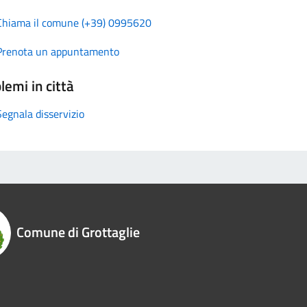
Chiama il comune (+39) 0995620
Prenota un appuntamento
lemi in città
Segnala disservizio
Comune di Grottaglie