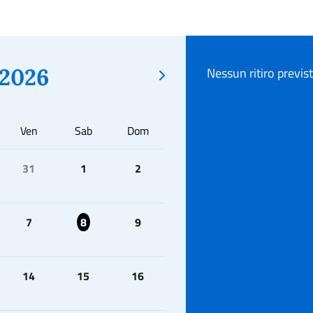
2026
Nessun ritiro previs
Ven
Sab
Dom
31
1
2
7
8
9
14
15
16