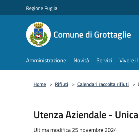
Salta al contenuto principale
Regione Puglia
Comune di Grottaglie
Amministrazione
Novità
Servizi
Vivere 
Home
>
Rifiuti
>
Calendari raccolta rifiuti
>
Utenza Aziendale - Unica
Ultima modifica 25 novembre 2024