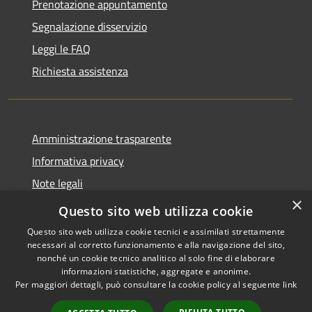
Prenotazione appuntamento
Segnalazione disservizio
Leggi le FAQ
Richiesta assistenza
Amministrazione trasparente
Informativa privacy
Note legali
×
Dichiarazione di accessibilità
Questo sito web utilizza cookie
Questo sito web utilizza cookie tecnici e assimilati strettamente
necessari al corretto funzionamento e alla navigazione del sito,
nonché un cookie tecnico analitico al solo fine di elaborare
informazioni statistiche, aggregate e anonime.
RSS
Copyright © 2026 • Comune di
Per maggiori dettagli, può consultare la cookie policy al seguente
link
Accessibilità
Grottaglie • Powered by
Privacy
Municipium
Accesso
•