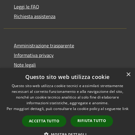
Leggi le FAQ
Richiesta assistenza
Amministrazione trasparente
Informativa privacy
Note legali
×
Dichiarazione di accessibilità
Questo sito web utilizza cookie
Questo sito web utilizza cookie tecnici e assimilati strettamente
necessari al corretto funzionamento e alla navigazione del sito,
nonché un cookie tecnico analitico al solo fine di elaborare
informazioni statistiche, aggregate e anonime.
RSS
Copyright © 2026 • Comune di
Per maggiori dettagli, può consultare la cookie policy al seguente
link
Accessibilità
Grottaglie • Powered by
Privacy
Municipium
Accesso
•
RIFIUTA TUTTO
ACCETTA TUTTO
Cookie
redazione
Mappa del sito
MOSTRA DETTAGLI